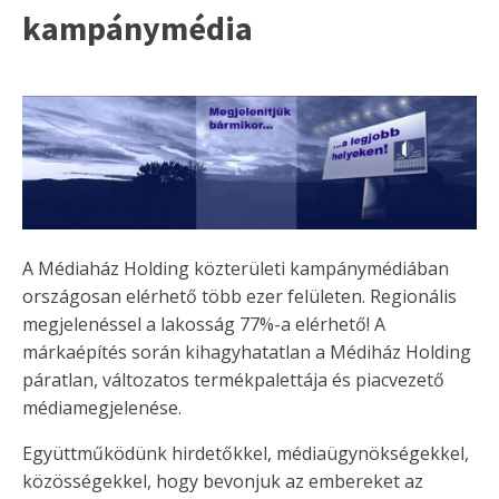
kampánymédia
A Médiaház Holding közterületi kampánymédiában
országosan elérhető több ezer felületen. Regionális
megjelenéssel a lakosság 77%-a elérhető! A
márkaépítés során kihagyhatatlan a Médiház Holding
páratlan, változatos termékpalettája és piacvezető
médiamegjelenése.
Együttműködünk hirdetőkkel, médiaügynökségekkel,
közösségekkel, hogy bevonjuk az embereket az