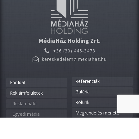
MédiaHáz Holding Zrt.
+36 (30) 445-3478
kereskedelem@mediahaz.hu
Referenciák
Főoldal
Galéria
Reklámfelületek
Rólunk
Reklámháló
Megrendelés menete
Egyedi média
Kapcsolat
OOH kampánymédia