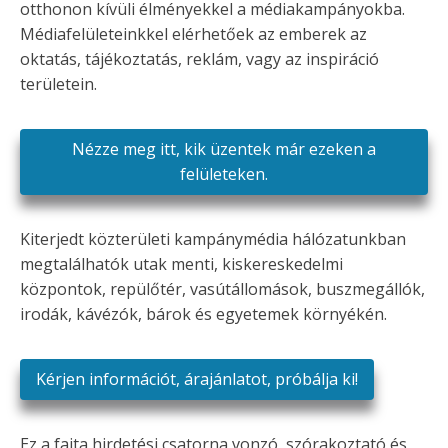
otthonon kívüli élményekkel a médiakampányokba.
Médiafelületeinkkel elérhetőek az emberek az
oktatás, tájékoztatás, reklám, vagy az inspiráció
területein.
Nézze meg itt, kik üzentek már ezeken a
felületeken.
Kiterjedt közterületi kampánymédia hálózatunkban
megtalálhatók utak menti, kiskereskedelmi
központok, repülőtér, vasútállomások, buszmegállók,
irodák, kávézók, bárok és egyetemek környékén.
Kérjen információt, árajánlatot, próbálja ki!
Ez a fajta hirdetési csatorna vonzó, szórakoztató és