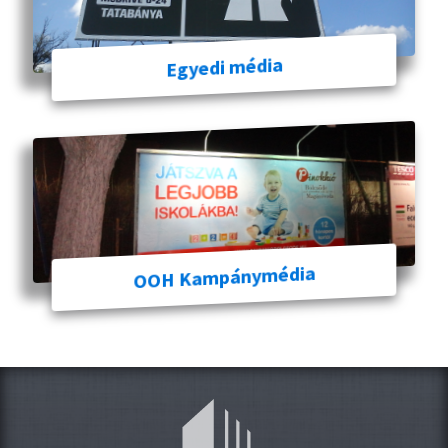
Egyedi média
OOH Kampánymédia