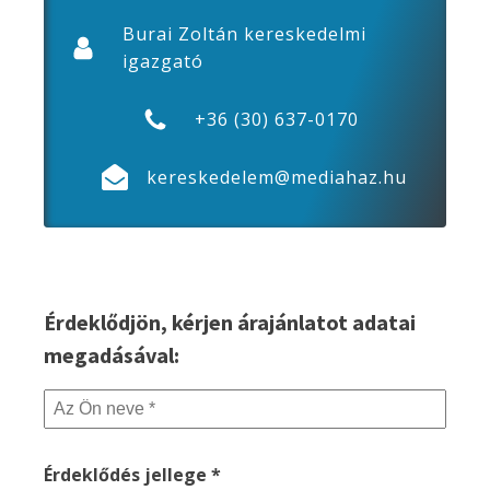
Burai Zoltán kereskedelmi
igazgató
+36 (30) 637-0170
kereskedelem@mediahaz.hu
Érdeklődjön, kérjen árajánlatot adatai
megadásával:
Érdeklődés jellege *