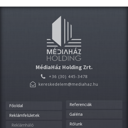
MédiaHáz Holding Zrt.
+36 (30) 445-3478
kereskedelem@mediahaz.hu
Referenciák
Főoldal
Galéria
Reklámfelületek
Rólunk
Reklámháló