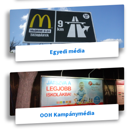
Egyedi média
OOH Kampánymédia