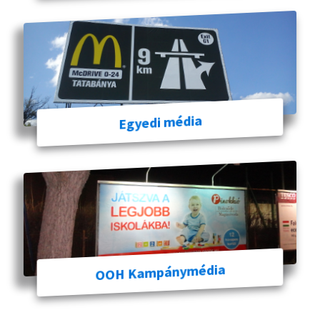
Egyedi média
OOH Kampánymédia