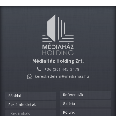
MédiaHáz Holding Zrt.
+36 (30) 445-3478
kereskedelem@mediahaz.hu
Referenciák
Főoldal
Galéria
Reklámfelületek
Rólunk
Reklámháló