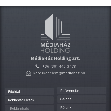
MédiaHáz Holding Zrt.
+36 (30) 445-3478
kereskedelem@mediahaz.hu
Referenciák
Főoldal
Galéria
Reklámfelületek
Rólunk
Reklámháló