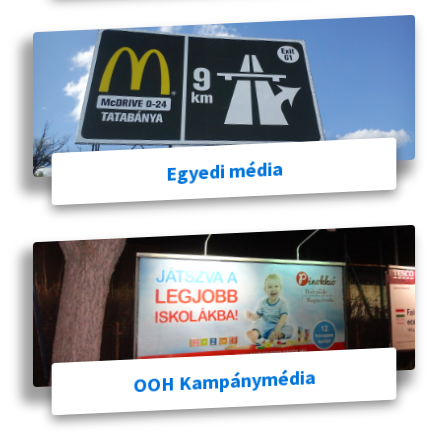
Egyedi média
OOH Kampánymédia