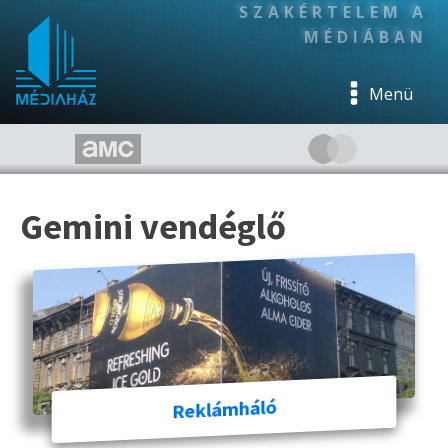
SZAKÉRTELEM A
MÉDIÁBAN
Menü
Gemini vendéglő
Reklámháló