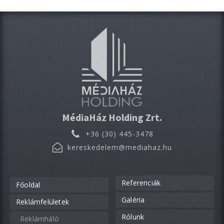
MédiaHáz Holding Zrt.
+36 (30) 445-3478
kereskedelem@mediahaz.hu
Referenciák
Főoldal
Galéria
Reklámfelületek
Rólunk
Reklámháló