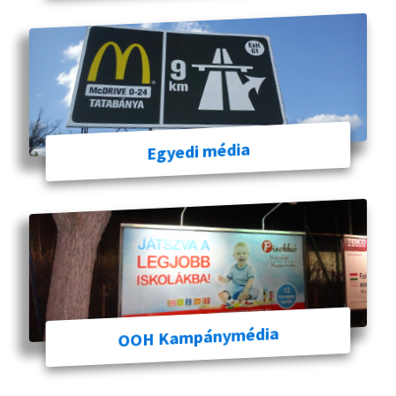
Egyedi média
OOH Kampánymédia